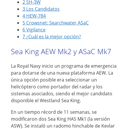
2
SH-3W
3
Los Candidatos
4
HEW-784
5
Crowsnet: Searchwater ASaC
6
Vigilance
7
¿Cuál es la mejor opción?
Sea King AEW Mk2 y ASaC Mk7
La Royal Navy inicio un programa de emergencia
para dotarse de una nueva plataforma AEW. La
única opción posible era seleccionar un
helicóptero como portador del radar y los
sistemas asociados, siendo el mejor candidato
disponible el Westland Sea King.
En un tiempo récord de 11 semanas, se
modificaron dos Sea King HAS Mk1 (la versión
ASW). Se instaló un radomo hinchable de Kevlar