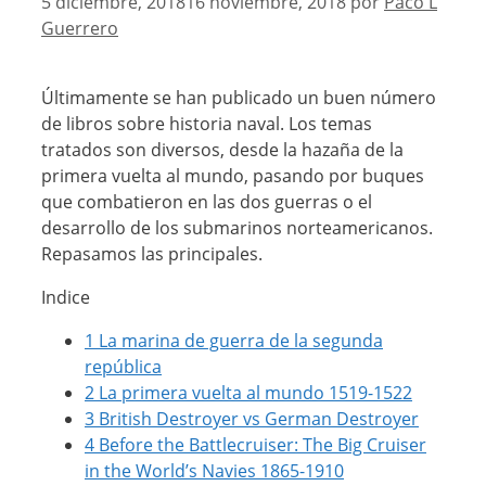
5 diciembre, 2018
16 noviembre, 2018
por
Paco L
Guerrero
Últimamente se han publicado un buen número
de libros sobre historia naval. Los temas
tratados son diversos, desde la hazaña de la
primera vuelta al mundo, pasando por buques
que combatieron en las dos guerras o el
desarrollo de los submarinos norteamericanos.
Repasamos las principales.
Indice
1
La marina de guerra de la segunda
república
2
La primera vuelta al mundo 1519-1522
3
British Destroyer vs German Destroyer
4
Before the Battlecruiser: The Big Cruiser
in the World’s Navies 1865-1910