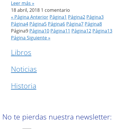
Leer más »
18 abril, 2018
1 comentario
« Página Anterior
Página
1
Página
2
Página
3
Página
4
Página
5
Página
6
Página
7
Página
8
Página
9
Página
10
Página
11
Página
12
Página
13
Página Siguiente »
Libros
Noticias
Historia
No te pierdas nuestra newsletter: